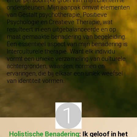
en de persoonlijke groei van mijn cliënten te
ondersteunen. Mijn aanpak omvat elementen
van Gestalt psychotherapie, Positieve
Psychologie en Creatieve Therapie, wat
resulteert in een uitgebalanceerde en op
maat gemaakte benadering van begeleiding.
Een essentieel aspect van mijn benadering is
Interculturele therapie. Want elk individu
vormt een unieke verzameling van culturele
achtergronden, waarden, normen en
ervaringen, die bij elkaar een uniek weefsel
van identiteit vormen.
Holistische Benadering
: Ik geloof in het