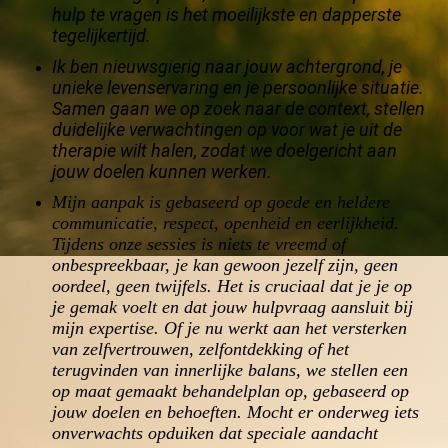
hulp te vragen is het moeilijkste en dapperste
tegelijkertijd.
Ik ben nieuwsgierig naar jouw achtergrond, je
unieke levenservaring en je persoonlijke situatie.
Samen gaan we op zoek naar de context, stellen
duidelijke verwachtingen op voor wat je uit de
therapie wilt halen, zodat we doelgericht aan
jouw doelen kunnen werken.
Mijn aanpak is gebaseerd op goede en heldere
communicatie, respect, openheid en eerlijkheid.
Tijdens onze sessies is niets te vreemd of
onbespreekbaar, je kan gewoon jezelf zijn, geen
oordeel, geen twijfels. Het is cruciaal dat je je op
je gemak voelt en dat jouw hulpvraag aansluit bij
mijn expertise. Of je nu werkt aan het versterken
van zelfvertrouwen, zelfontdekking of het
terugvinden van innerlijke balans, we stellen een
op maat gemaakt behandelplan op, gebaseerd op
jouw doelen en behoeften. Mocht er onderweg iets
onverwachts opduiken dat speciale aandacht