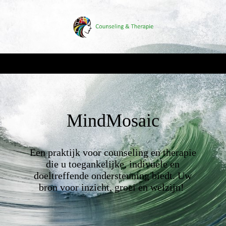
MindMosaic
Een praktijk voor counseling en therapie
die u toegankelijke, indivuele en
doeltreffende ondersteuning biedt. Uw
bron voor inzicht, groei en welzijn!