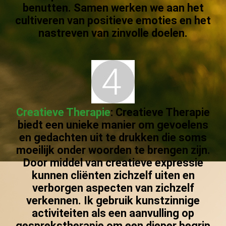
benutten. Samen werken we aan het
cultiveren van positieve emoties en het
nastreven van zinvolle doelen.
Creatieve Therapie
:
Creatieve Therapie
biedt een unieke manier om gevoelens
en gedachten uit te drukken die soms
moeilijk onder woorden te brengen zijn.
Door middel van creatieve expressie
kunnen cliënten zichzelf uiten en
verborgen aspecten van zichzelf
verkennen. Ik gebruik kunstzinnige
activiteiten als een aanvulling op
gesprekstherapie om een dieper begrip