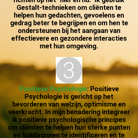
Gestalt-technieken om cliënten te
helpen hun gedachten, gevoelens en
gedrag beter te begrijpen en om hen te
ondersteunen bij het aangaan van
effectievere en gezondere interacties
met hun omgeving.
Positieve Psychologie
: Positieve
Psychologie is gericht op het
bevorderen van welzijn, optimisme en
veerkracht. In mijn benadering integreer
ik positieve psychologische principes
om cliënten te helpen hun sterke punten
en hulpbronnen te identificeren en te