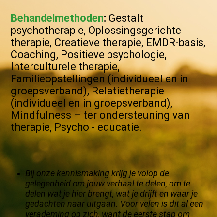
Behandelmethoden
:
Gestalt
psychotherapie, Oplossingsgerichte
therapie, Creatieve therapie, EMDR-basis,
Coaching, Positieve psychologie,
Interculturele therapie,
Familieopstellingen (individueel en in
groepsverband), Relatietherapie
(individueel en in groepsverband),
Mindfulness – ter ondersteuning van
therapie, Psycho - educatie.
Bij onze kennismaking krijg je volop de
gelegenheid om jouw verhaal te delen, om te
delen wat je hier brengt, wat je drijft en waar je
gedachten naar uitgaan. Voor velen is dit al een
verademing op zich, want de eerste stap om