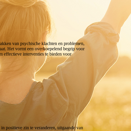
pakken van psychische klachten en problemen,
staat. Het vormt een overkoepelend begrip voor
 effectieve interventies te bieden voor
in positieve zin te veranderen, uitgaande van