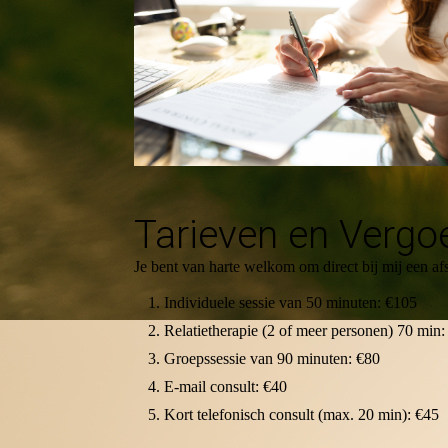
Tarieven en Vergo
Je bent van harte welkom om direct bij mij een af
Individuele sessie van 50 minuten: €105
Relatietherapie (2 of meer personen) 70 min
Groepssessie van 90 minuten: €80
E-mail consult: €40
Kort telefonisch consult (max. 20 min): €45