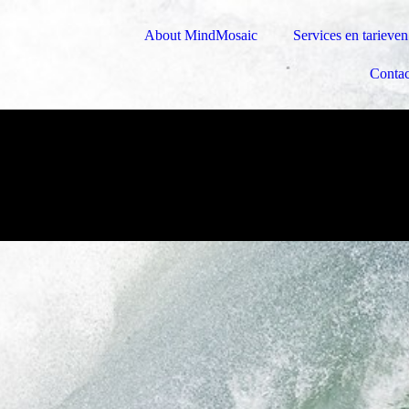
About MindMosaic
Services en tarieven
Contac