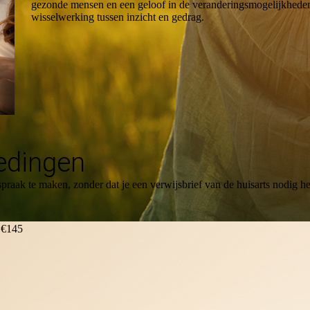
gezonde mensen en een geloof in de veranderingsmogelijkheden 
wisselwerking tussen inzicht en gedrag.
edingen
spraak te maken, zonder dat je een verwijsbrief van de huisarts nodig h
: €145