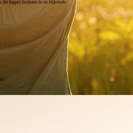
die liggen besloten in de blijvende
ebt.