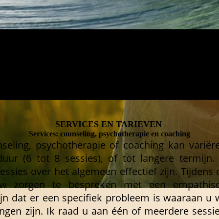
SERVICES EN TARIEVEN
Services: counseling, psychotherapie en coaching
nseling, psychotherapie of coaching kan varië
uur (6 tot 8 sessies), of tot langere termijn.
essies over het algemeen effectief zijn. Tijdens 
w zorgen te bespreken met een empathisch
zijn dat er een specifiek probleem is waaraan u w
ingen zijn. Ik raad u aan één of meerdere sess