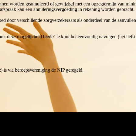
nnen worden geannuleerd of gewijzigd met een opzegtermijn van minim
 afspraak kan een annuleringsvergoeding in rekening worden gebracht.
oed door verschillende zorgverzekeraars als onderdeel van de aanvulle
ok deze mogelijkheid biedt? Je kunt het eenvoudig navragen (het liefst 
z) is via beroepsvereniging de NIP geregeld.