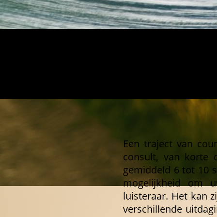
Een traject van cou
consult, van korte d
gemiddeld 6 tot 10 s
mogelijkheid om u
luisteraar. Het kan 
verschillende uitdag