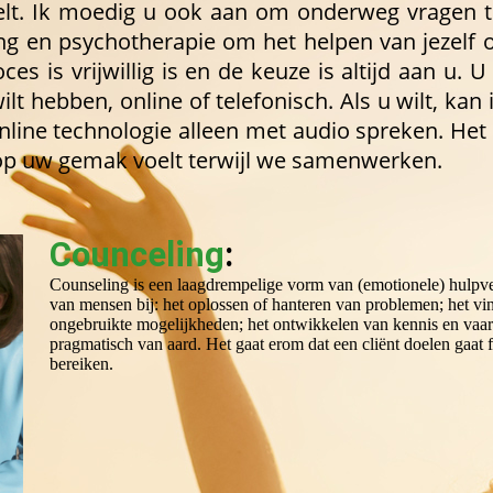
elt. Ik moedig u ook aan om onderweg vragen te 
ing en psychotherapie om het helpen van jezelf 
ces is vrijwillig is en de keuze is altijd aan u. 
lt hebben, online of telefonisch. Als u wilt, kan 
line technologie alleen met audio spreken. Het b
op uw gemak voelt terwijl we samenwerken.
Counceling
:
Counseling is een laagdrempelige vorm van (emotionele) hulpver
van mensen bij: het oplossen of hanteren van problemen; het v
ongebruikte mogelijkheden; het ontwikkelen van kennis en vaard
pragmatisch van aard. Het gaat erom dat een cliënt doelen gaat
bereiken.