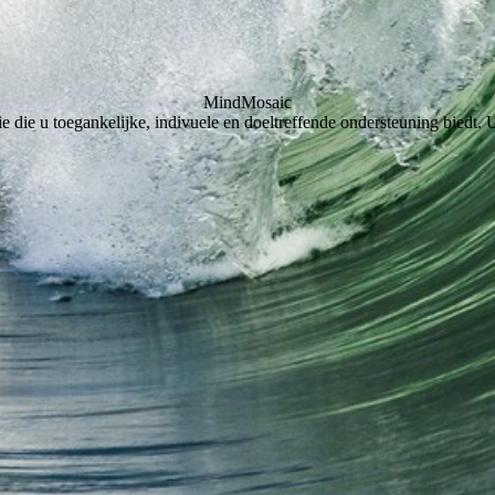
MindMosaic
ie die u toegankelijke, indivuele en doeltreffende ondersteuning biedt. 