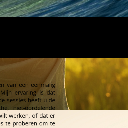
ren van een eenmalig
 Mijn ervaring is dat
de sessies heeft u de
e, niet-oordelende
ilt werken, of dat er
ies te proberen om te